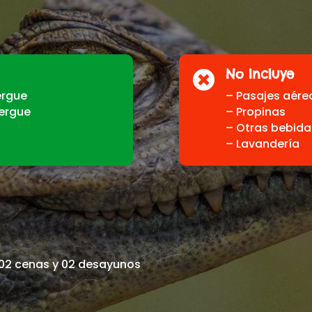
No Incluye

ergue
– Pasajes aére
bergue
– Propinas
– Otras bebid
– Lavandería
 02 cenas y 02 desayunos