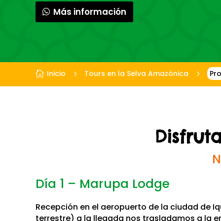
Más información
Inicio
Tours en la Selva Amazónica
Pro

5
5
Disfrut
N
Día 1 – Marupa Lodge
Recepción en el aeropuerto de la ciudad de Iq
terrestre) a la llegada nos trasladamos a la e