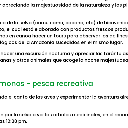
 ir apreciando la majestuosidad de la naturaleza y los
ípico de la selva (camu camu, cocona, etc) de bienven
zo, el cual está elaborado con productos frescos produ
os en canoa hacer un tours para observar los delfines r
ológicos de la Amazonia sucedidos en el mismo lugar.
 hacer una excursión nocturna y apreciar las tarántulas
ranas y otros animales que acoge la noche majestuosa d
 monos - pesca recreativa
o el canto de las aves y experimentar la aventura alred
n por la selva a ver los arboles medicinales, en el rec
as 12:00 pm.