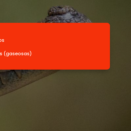
os
as (gaseosas)